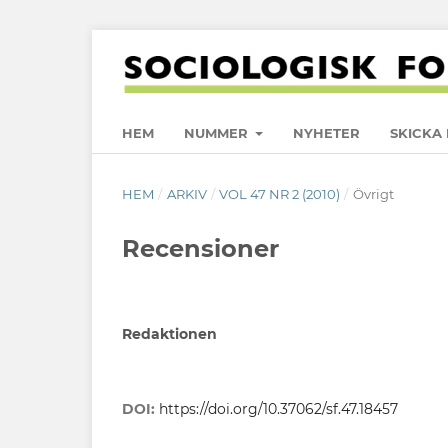
HEM
NUMMER
NYHETER
SKICKA 
HEM
/
ARKIV
/
VOL 47 NR 2 (2010)
/
Övrigt
Recensioner
Redaktionen
DOI:
https://doi.org/10.37062/sf.47.18457