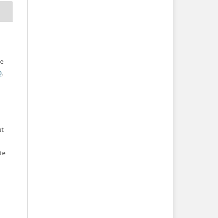
ve
0
.
ut
te