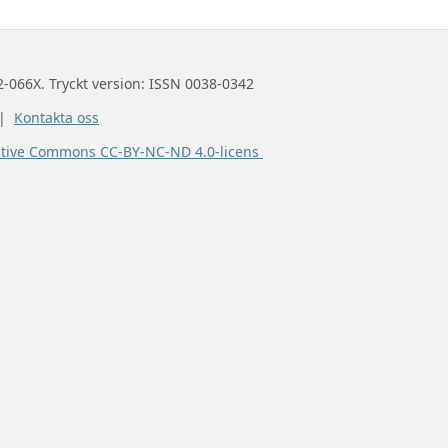
2-066X. Tryckt version: ISSN 0038-0342
 |
Kontakta oss
ative Commons CC-BY-NC-ND 4.0-licens