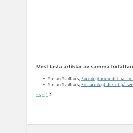
Mest lästa artiklar av samma författar
Stefan Svallfors,
Sociologförbundet har or
Stefan Svallfors,
En sociologtidskrift på sv
<<
<
1
2