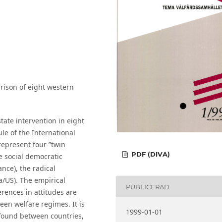
rison of eight western
tate intervention in eight
e of the International
represent four ”twin
PDF (DIVA)
e social democratic
nce), the radical
a/US). The empirical
PUBLICERAD
rences in attitudes are
ween welfare regimes. It is
1999-01-01
 found between countries,