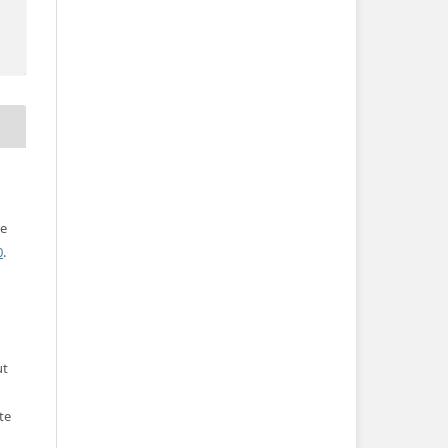
ve
0
.
ut
te