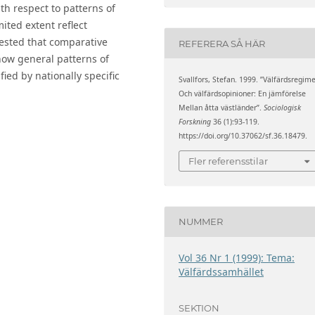
th respect to patterns of
mited extent reflect
gested that comparative
REFERERA SÅ HÄR
how general patterns of
fied by nationally specific
Svallfors, Stefan. 1999. ”Välfärdsregim
Och välfärdsopinioner: En jämförelse
Mellan åtta västländer”.
Sociologisk
Forskning
36 (1):93-119.
https://doi.org/10.37062/sf.36.18479.
Fler referensstilar
NUMMER
Vol 36 Nr 1 (1999): Tema:
Välfärdssamhället
SEKTION