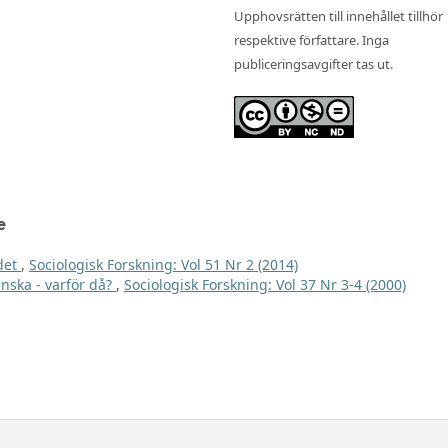
Upphovsrätten till innehållet tillhör
respektive författare. Inga
publiceringsavgifter tas ut.
e
det
,
Sociologisk Forskning: Vol 51 Nr 2 (2014)
enska - varför då?
,
Sociologisk Forskning: Vol 37 Nr 3-4 (2000)