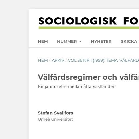
HEM
NUMMER
NYHETER
SKICKA 
HEM
/
ARKIV
/
VOL 36 NR 1 (1999): TEMA: VÄLF
Välfärdsregimer och välf
En jämförelse mellan åtta västländer
Stefan Svallfors
Umeå universitet