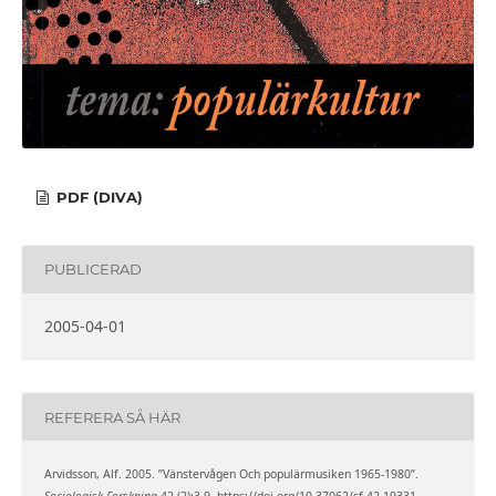
PDF (DIVA)
PUBLICERAD
2005-04-01
REFERERA SÅ HÄR
Arvidsson, Alf. 2005. ”Vänstervågen Och populärmusiken 1965-1980”.