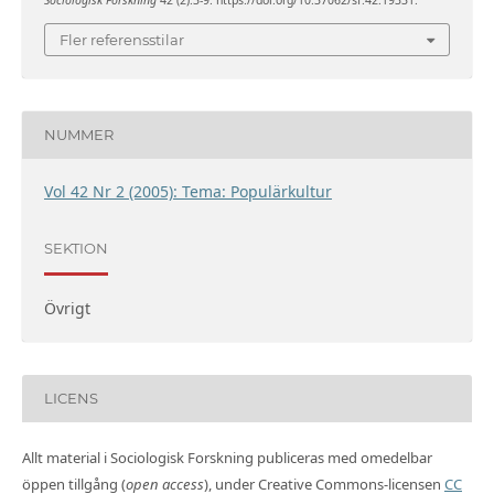
Sociologisk Forskning
42 (2):3-9. https://doi.org/10.37062/sf.42.19331.
Fler referensstilar
NUMMER
Vol 42 Nr 2 (2005): Tema: Populärkultur
SEKTION
Övrigt
LICENS
Allt material i Sociologisk Forskning publiceras med omedelbar
öppen tillgång (
open access
), under Creative Commons-licensen
CC