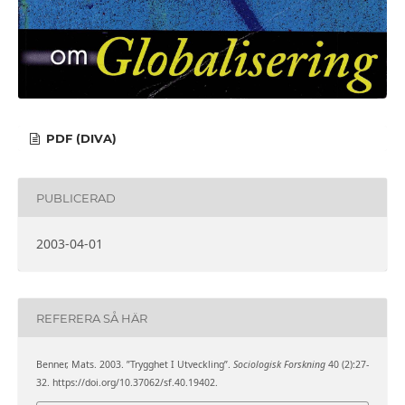
PDF (DIVA)
PUBLICERAD
2003-04-01
REFERERA SÅ HÄR
Benner, Mats. 2003. ”Trygghet I Utveckling”.
Sociologisk Forskning
40 (2):27-
32. https://doi.org/10.37062/sf.40.19402.