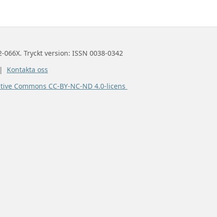
2-066X. Tryckt version: ISSN 0038-0342
 |
Kontakta oss
ative Commons CC-BY-NC-ND 4.0-licens