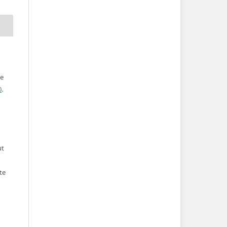
ve
0
.
ut
te