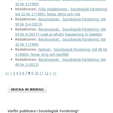
32 Nr 3 (1995)
Redaktionen,
Från redaktionen
,
Sociologisk Forskning:
Vol 32 Nr 2 (1995): Tema: Miljö och risk
Redaktionen,
Recensioner
,
Sociologisk Forskning: Vol
50 Nr 3-4 (2013)
Redaktionen,
Recensioner
,
Sociologisk Forskning: Vol
54 Nr 4 (2017): Look at what’s happening in Sweden
Redaktionen,
Recensioner
,
Sociologisk Forskning: Vol
32 Nr 1 (1995)
Redaktionen,
Notiser
,
Sociologisk Forskning: Vol 40 Nr
4 (2003): Tema: Krig och konflikt
Redaktionen,
Recensioner
,
Sociologisk Forskning: Vol
49 Nr 3 (2012)
<<
<
3
4
5
6
7
8
9
10
11
12
>
>>
SKICKA IN BIDRAG
Varför publicera i Sociologisk Forskning?