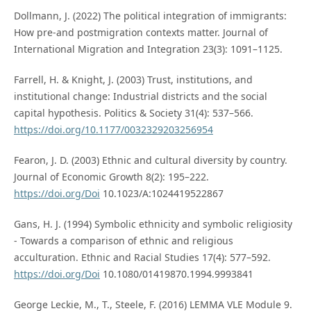
Dollmann, J. (2022) The political integration of immigrants:
How pre-and postmigration contexts matter. Journal of
International Migration and Integration 23(3): 1091–1125.
Farrell, H. & Knight, J. (2003) Trust, institutions, and
institutional change: Industrial districts and the social
capital hypothesis. Politics & Society 31(4): 537–566.
https://doi.org/10.1177/0032329203256954
Fearon, J. D. (2003) Ethnic and cultural diversity by country.
Journal of Economic Growth 8(2): 195–222.
https://doi.org/Doi
10.1023/A:1024419522867
Gans, H. J. (1994) Symbolic ethnicity and symbolic religiosity
- Towards a comparison of ethnic and religious
acculturation. Ethnic and Racial Studies 17(4): 577–592.
https://doi.org/Doi
10.1080/01419870.1994.9993841
George Leckie, M., T., Steele, F. (2016) LEMMA VLE Module 9.