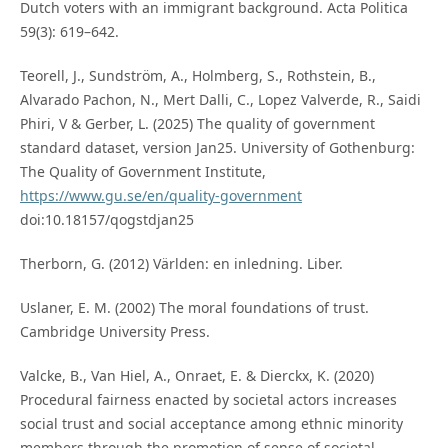
Dutch voters with an immigrant background. Acta Politica
59(3): 619–642.
Teorell, J., Sundström, A., Holmberg, S., Rothstein, B.,
Alvarado Pachon, N., Mert Dalli, C., Lopez Valverde, R., Saidi
Phiri, V & Gerber, L. (2025) The quality of government
standard dataset, version Jan25. University of Gothenburg:
The Quality of Government Institute,
https://www.gu.se/en/quality-government
doi:10.18157/qogstdjan25
Therborn, G. (2012) Världen: en inledning. Liber.
Uslaner, E. M. (2002) The moral foundations of trust.
Cambridge University Press.
Valcke, B., Van Hiel, A., Onraet, E. & Dierckx, K. (2020)
Procedural fairness enacted by societal actors increases
social trust and social acceptance among ethnic minority
members through the promotion of sense of societal