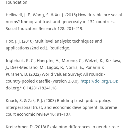
Foundation.
Helliwell, J. F., Wang, S. & Xu, J. (2016) How durable are social
norms? Immigrant trust and generosity in 132 countries.
Social Indicators Research 128: 201–219.
Hox, J. J. (2010) Multilevel analysis: techniques and
applications (2nd ed.). Routledge.
Inglehart, R. C., Haerpfer, A., Moreno, C., Welzel, K., Kizilova,
J., Diez-Medrano, M., Lagos, P., Norris, E., Ponarin &
Puranen, B. (2022) World Values Survey: All rounds -
country-pooled datafile (Version 3.0.0).
https://doi.org/DOI:
doi.org/10.14281/18241.18
Knack, S. & Zak, P. J. (2003) Building trust: public policy,
interpersonal trust, and economic development. Supreme
court economic review 10: 91–107.
Kretschmer, D. (2018) Explaining differences in gender role