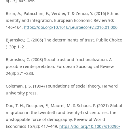
6(2-3), 445–456.
Bisin, A., Patacchini, E., Verdier, T. & Zenou, Y. (2016) Ethnic
identity and integration. European Economic Review 90:
146–164.
https://doi.org/10.1016/j.euroecorev.2016.01.006
Bjørnskov, C. (2006) The determinants of trust. Public Choice
(130): 1–21.
Bjørnskov, C. (2008) Social trust and fractionalization: A
possible reinterpretation. European Sociological Review
24(3): 271–283.
Coleman, J. S. (1994) Foundations of social theory. Harvard
university press.
Dao, T. H., Docquier, F., Maurel, M. & Schaus, P. (2021) Global
migration in the twentieth and twenty-first centuries: the
unstoppable force of demography. Review of World
Economics 157(2): 417–449.
https://doi.org/10.1007/s10290-