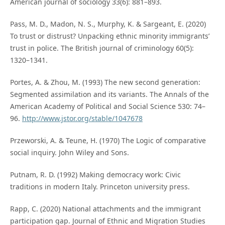
American journal of sociology 33(6): 881–893.
Pass, M. D., Madon, N. S., Murphy, K. & Sargeant, E. (2020)
To trust or distrust? Unpacking ethnic minority immigrants’
trust in police. The British journal of criminology 60(5):
1320–1341.
Portes, A. & Zhou, M. (1993) The new second generation:
Segmented assimilation and its variants. The Annals of the
American Academy of Political and Social Science 530: 74–
96.
http://www.jstor.org/stable/1047678
Przeworski, A. & Teune, H. (1970) The Logic of comparative
social inquiry. John Wiley and Sons.
Putnam, R. D. (1992) Making democracy work: Civic
traditions in modern Italy. Princeton university press.
Rapp, C. (2020) National attachments and the immigrant
participation gap. Journal of Ethnic and Migration Studies