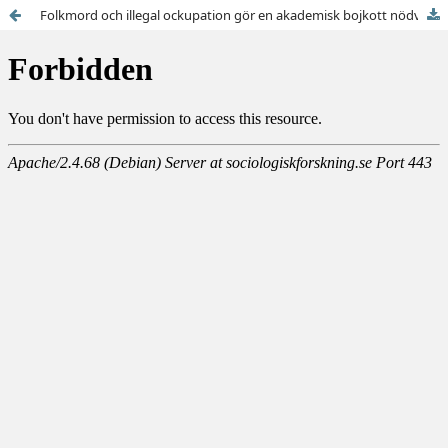
Folkmord och illegal ockupation gör en akademisk bojkott nödvändig