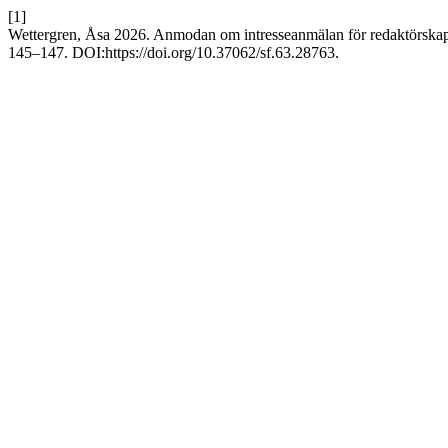
[1]
Wettergren, Åsa 2026. Anmodan om intresseanmälan för redaktörska
145–147. DOI:https://doi.org/10.37062/sf.63.28763.