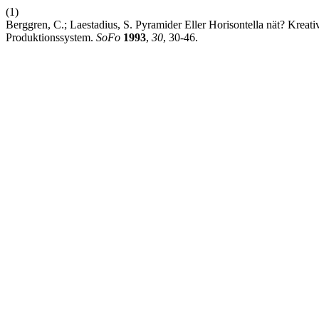
(1)
Berggren, C.; Laestadius, S. Pyramider Eller Horisontella nät? Kreati
Produktionssystem.
SoFo
1993
,
30
, 30-46.