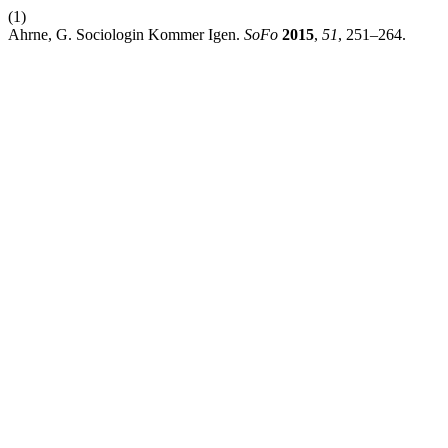
(1)
Ahrne, G. Sociologin Kommer Igen.
SoFo
2015
,
51
, 251–264.