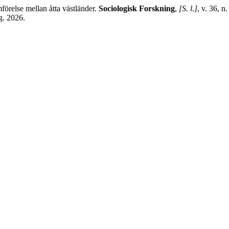
relse mellan åtta västländer.
Sociologisk Forskning
,
[S. l.]
, v. 36, 
g. 2026.