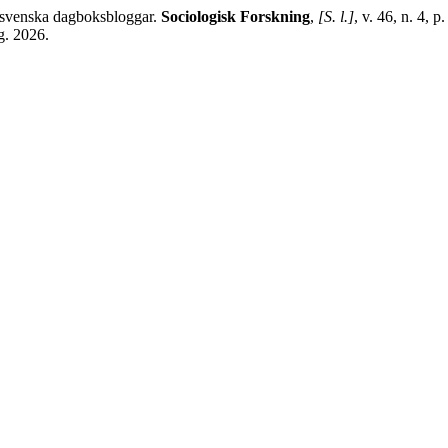
i svenska dagboksbloggar.
Sociologisk Forskning
,
[S. l.]
, v. 46, n. 4,
g. 2026.