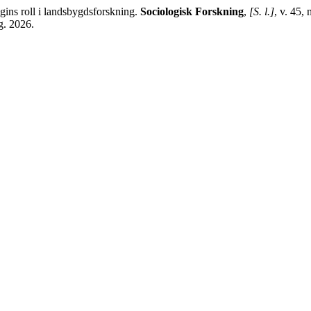
ns roll i landsbygdsforskning.
Sociologisk Forskning
,
[S. l.]
, v. 45,
g. 2026.