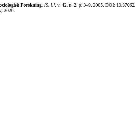
ociologisk Forskning
,
[S. l.]
, v. 42, n. 2, p. 3–9, 2005. DOI: 10.3706
g. 2026.