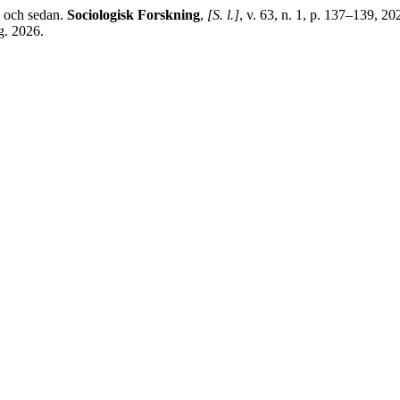
u och sedan.
Sociologisk Forskning
,
[S. l.]
, v. 63, n. 1, p. 137–139, 
g. 2026.