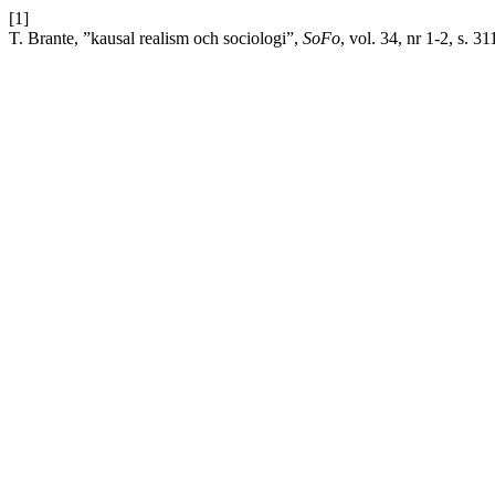
[1]
T. Brante, ”kausal realism och sociologi”,
SoFo
, vol. 34, nr 1-2, s. 3