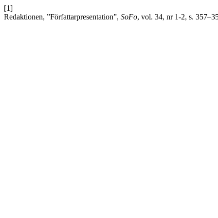
[1]
Redaktionen, ”Författarpresentation”,
SoFo
, vol. 34, nr 1-2, s. 357–3