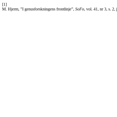
[1]
M. Hjerm, ”I genusforskningens frontlinje”,
SoFo
, vol. 41, nr 3, s. 2,