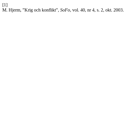
[1]
M. Hjerm, ”Krig och konflikt”,
SoFo
, vol. 40, nr 4, s. 2, okt. 2003.