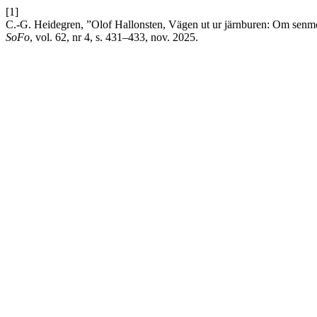
[1]
C.-G. Heidegren, ”Olof Hallonsten, Vägen ut ur järnburen: Om senmo
SoFo
, vol. 62, nr 4, s. 431–433, nov. 2025.