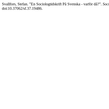
Svallfors, Stefan. ”En Sociologtidskrift På Svenska - varför då?”.
Soc
doi:10.37062/sf.37.19486.