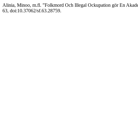
Alinia, Minoo, m.fl. ”Folkmord Och Illegal Ockupation gör En Aka
63, doi:10.37062/sf.63.28759.