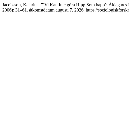
Jacobsson, Katarina. ”’Vi Kan Inte göra Hipp Som happ’: Åklagares
2006): 31–61. åtkomstdatum augusti 7, 2026. https://sociologiskforskn