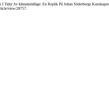
gi I Tider Av klimatnödläge: En Replik På Johan Söderbergs Kunskapsre
rticle/view/28757.