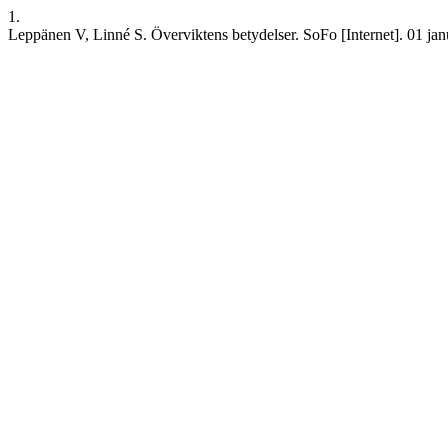
1.
Leppänen V, Linné S. Överviktens betydelser. SoFo [Internet]. 01 janua