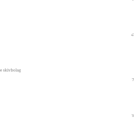
4
e skivbolag
7
1