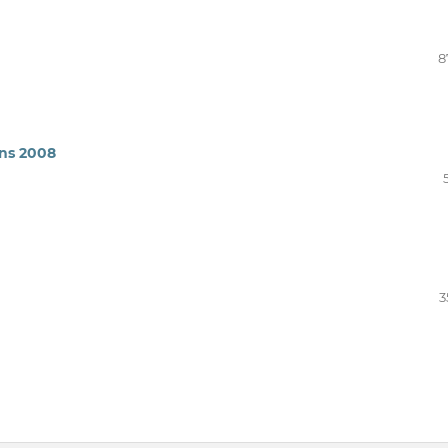
8
ens 2008
3