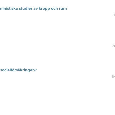
eministiska studier av kropp och rum
5
7
 socialförsäkringen?
6