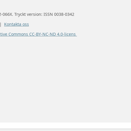
2-066X. Tryckt version: ISSN 0038-0342
 |
Kontakta oss
ative Commons CC-BY-NC-ND 4.0-licens