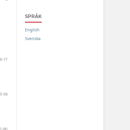
SPRÅK
English
Svenska
6-17
3-58
1-86