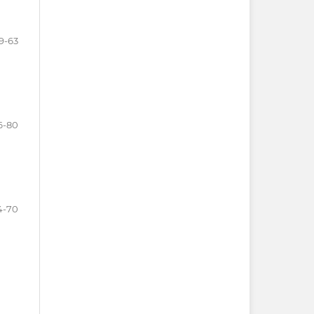
9-63
6-80
4-70