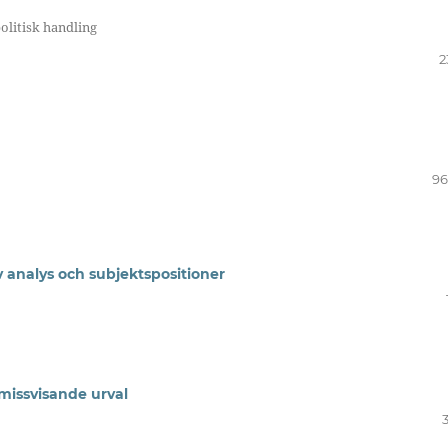
olitisk handling
2
96
v analys och subjektspositioner
missvisande urval