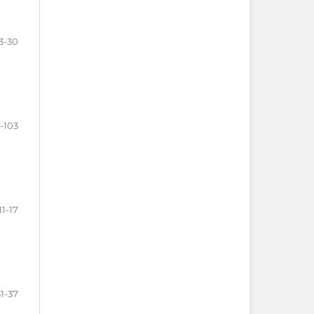
3-30
-103
11-17
31-37