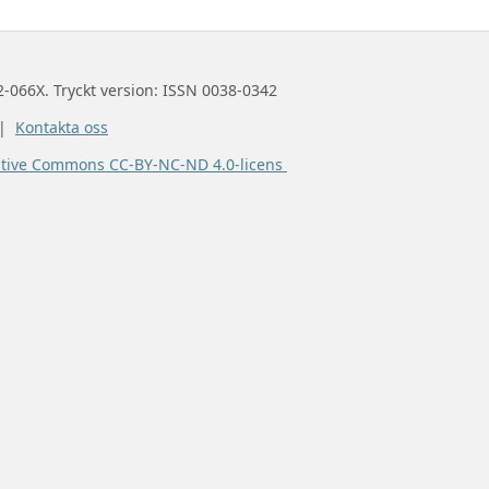
2-066X. Tryckt version: ISSN 0038-0342
 |
Kontakta oss
ative Commons CC-BY-NC-ND 4.0-licens