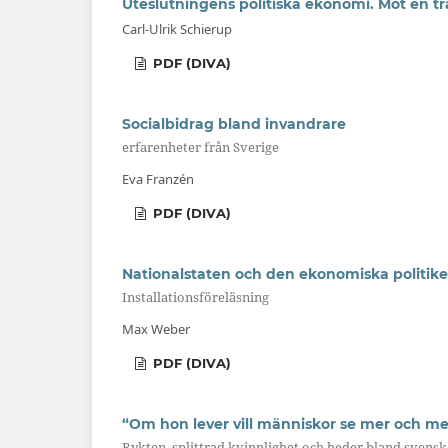
Uteslutningens politiska ekonomi. Mot en t
Carl-Ulrik Schierup
PDF (DIVA)
Socialbidrag bland invandrare
erfarenheter från Sverige
Eva Franzén
PDF (DIVA)
Nationalstaten och den ekonomiska politik
Installationsföreläsning
Max Weber
PDF (DIVA)
“Om hon lever vill människor se mer och me
Rykten, splittrad kvinnlighet och heder bland svens