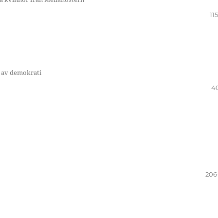
11
er av demokrati
4
206