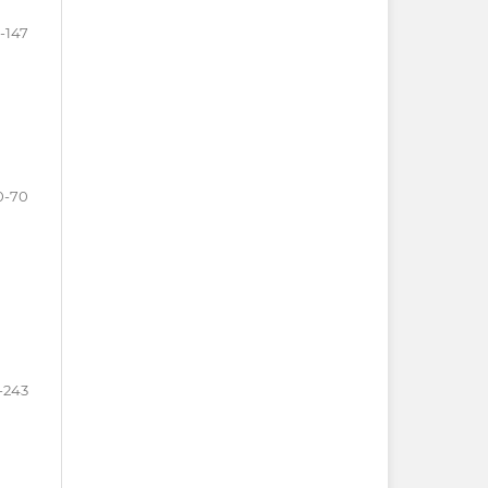
5-147
0-70
-243