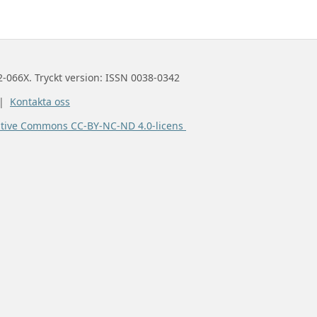
2-066X. Tryckt version: ISSN 0038-0342
 |
Kontakta oss
ative Commons CC-BY-NC-ND 4.0-licens