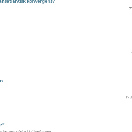
ransatlantisk konvergens?
7
en
178
r”
ka kvinnor från Mellanöstern