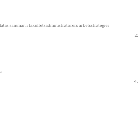
flätas samman i fakultetsadministratörers arbetsstrategier
2
ia
4