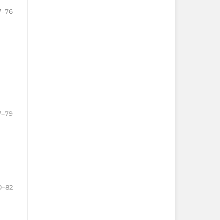
7–76
7–79
0–82