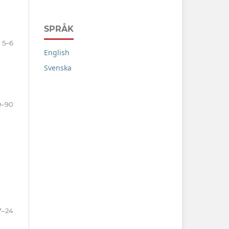
SPRÅK
5–6
English
Svenska
9–90
7–24