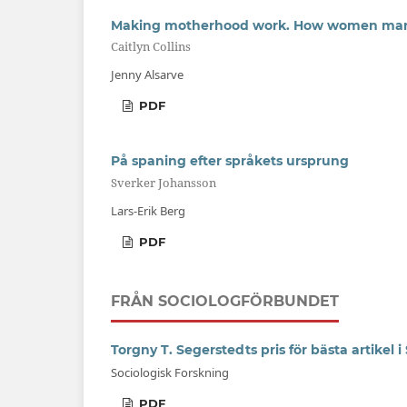
Making motherhood work. How women mana
Caitlyn Collins
Jenny Alsarve
PDF
På spaning efter språkets ursprung
Sverker Johansson
Lars-Erik Berg
PDF
FRÅN SOCIOLOGFÖRBUNDET
Torgny T. Segerstedts pris för bästa artikel 
Sociologisk Forskning
PDF