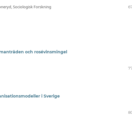
Soneryd, Sociologisk Forskning
6
mmanträden och rosévinsmingel
7
anisationsmodeller i Sverige
8