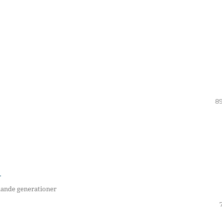
8
r
ande generationer