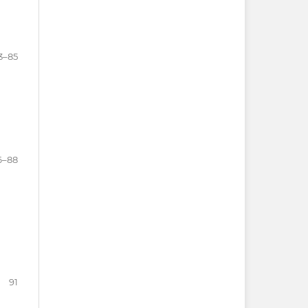
3–85
6–88
91