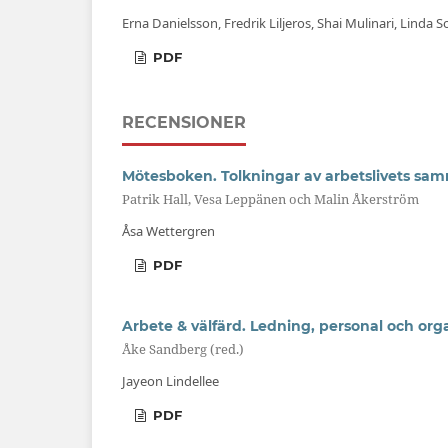
Erna Danielsson, Fredrik Liljeros, Shai Mulinari, Linda 
PDF
RECENSIONER
Mötesboken. Tolkningar av arbetslivets sa
Patrik Hall, Vesa Leppänen och Malin Åkerström
Åsa Wettergren
PDF
Arbete & välfärd. Ledning, personal och org
Åke Sandberg (red.)
Jayeon Lindellee
PDF