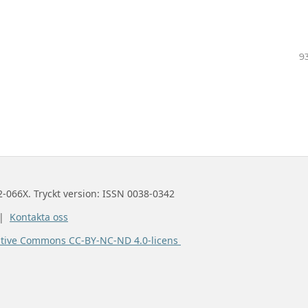
9
2-066X. Tryckt version: ISSN 0038-0342
 |
Kontakta oss
ative Commons CC-BY-NC-ND 4.0-licens