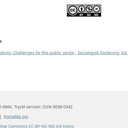
e
erity. Challenges for the public sector
,
Sociologisk Forskning: Vol
2-066X. Tryckt version: ISSN 0038-0342
 |
Kontakta oss
ative Commons CC-BY-NC-ND 4.0-licens