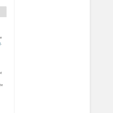
ve
0
.
ut
te