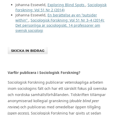
Johanna Esseveld,
Exploring Blind Spots
,
Sociologisk
Forskning: Vol 51 Nr 2 (2014)
Johanna Esseveld,
En berättelse av en ”outsider
within”
,
Sociologisk Forskning: Vol 51 Nr 3–4 (2014):
Det personliga är sociologiskt. 14 professorer om
svensk sociologi
SKICKA IN BIDRAG
Varför publicera i Sociologisk Forskning?
Sociologisk Forskning publicerar vetenskapliga arbeten
inom sociologins fält och har ett särskilt fokus på svenska
och nordiska samhällsförhållanden. Tidskriften tillämpar
anonymiserad kollegial granskning (
double blind peer
review
) och publiceras med omedelbar öppen tillgång
(
open access
). Sociologisk Forskning har givits ut sedan