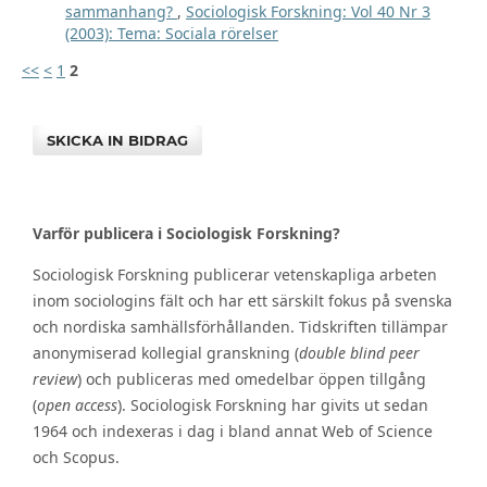
sammanhang?
,
Sociologisk Forskning: Vol 40 Nr 3
(2003): Tema: Sociala rörelser
<<
<
1
2
SKICKA IN BIDRAG
Varför publicera i Sociologisk Forskning?
Sociologisk Forskning publicerar vetenskapliga arbeten
inom sociologins fält och har ett särskilt fokus på svenska
och nordiska samhällsförhållanden. Tidskriften tillämpar
anonymiserad kollegial granskning (
double blind peer
review
) och publiceras med omedelbar öppen tillgång
(
open access
). Sociologisk Forskning har givits ut sedan
1964 och indexeras i dag i bland annat Web of Science
och Scopus.