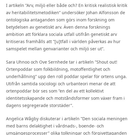
I artikeln ”Arv, miljö eller både och? En kritisk realistisk kritik
av heritabilitetsmetodiken” undersöker Johan Alfonsson de
ontologiska antaganden som görs inom forskning om
betydelsen av genetiskt arv. Även denna forsknings
ambition att förklara sociala utfall utifrån genetiskt arv
kritiseras framhålls att ”[u]tfall i världen påverkas av hur
samspelet mellan genvarianter och miljö ser ut”.
Sara Uhnoo och Ove Sernhede tar i artikeln ”Shout out!
Ortenpoddar som folkbildning, motoffentlighet och
underhållning” upp den roll poddar spelar för ortens unga.
Utifrån samtida sociologi och urbanteori menar de att
ortenpoddar bör ses som ”en del av ett kollektivt
identitetsskapande och motståndsformer som växer fram i
dagens segregerade storstäder”.
Angelica Wågby diskuterar i artikeln ”Den sociala meningen
med barns delaktighet i vårdnads-, boende- och
umgängesprocesser” olika tolkningar och förgivettaganden