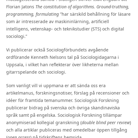
Florian Jatons
The constitution of algorithms. Ground-truthing,
programming, formulating
”har särskild behållning för läsare
som är intresserade av maskininlärning, artificiell
intelligens, vetenskap- och teknikstudier (STS) och digital
sociologi.”
Vi publicerar också Sociologförbundets avgående
ordförande Kenneth Nelsons tal på Sociologidagarna i
Uppsala, i vilket han reflekterar över likheterna mellan
gitarrspelande och sociologi.
Som vanligt vill vi uppmana er att sända oss era
artikelmanus, forskningsnotiser, förslag på recensioner och
idéer för framtida temanummer. Sociologisk Forskning
publicerar bidrag på svenska och övriga skandinaviska
språk samt på engelska. Sociologisk Forsk­ning tillämpar
anonymiserad kollegial granskning (
double blind peer review
)
och alla artiklar publiceras med omedelbar öppen tillgång
(
open access
) på tidskriftens hemsida.