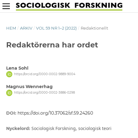
HEM
/
ARKIV
/
VOL 59 NR 1–2 (2022)
/
Redaktionellt
Redaktörerna har ordet
Lena Sohl
https://orcid.org/0000-0002-9889-9004
Magnus Wennerhag
https://orcid.org/0000-0002-3886-0298
DOI:
https://doi.org/10.37062/sf.59.24260
Sociologisk Forskning, sociologisk teori
Nyckelord: