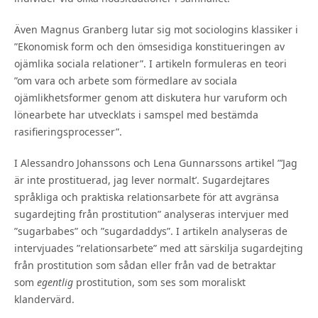
Även Magnus Granberg lutar sig mot sociologins klassiker i
”Ekonomisk form och den ömsesidiga konstitueringen av
ojämlika sociala relationer”. I artikeln formuleras en teori
”om vara och arbete som förmedlare av sociala
ojämlikhetsformer genom att diskutera hur varuform och
lönearbete har utvecklats i samspel med bestämda
rasifieringsprocesser”.
I Alessandro Johanssons och Lena Gunnarssons artikel ”’Jag
är inte prostituerad, jag lever normalt’. Sugardejtares
språkliga och praktiska relationsarbete för att avgränsa
sugardejting från prostitution” analyseras intervjuer med
”sugarbabes” och ”sugardaddys”. I artikeln analyseras de
intervjuades ”relationsarbete” med att särskilja sugardejting
från prostitution som sådan eller från vad de betraktar
som
egentlig
prostitution, som ses som moraliskt
klandervärd.