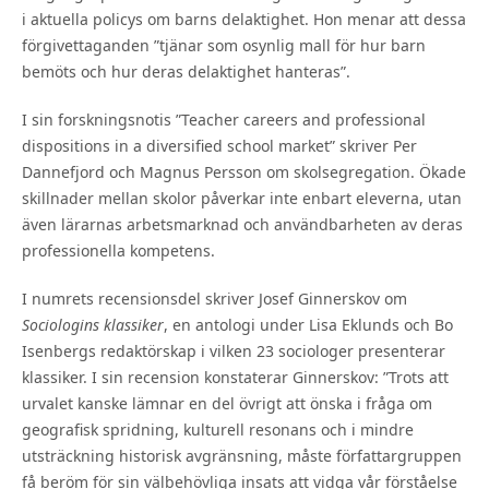
i aktuella policys om barns delaktighet. Hon menar att dessa
förgivettaganden ”tjänar som osynlig mall för hur barn
bemöts och hur deras delaktighet hanteras”.
I sin forskningsnotis ”Teacher careers and professional
dispositions in a diversified school market” skriver Per
Dannefjord och Magnus Persson om skolsegregation. Ökade
skillnader mellan skolor påverkar inte enbart eleverna, utan
även lärarnas arbetsmarknad och användbarheten av deras
professionella kompetens.
I numrets recensionsdel skriver Josef Ginnerskov om
Sociologins klassiker
, en antologi under Lisa Eklunds och Bo
Isenbergs redaktörskap i vilken 23 sociologer presenterar
klassiker. I sin recension konstaterar Ginnerskov: ”Trots att
urvalet kanske lämnar en del övrigt att önska i fråga om
geografisk spridning, kulturell resonans och i mindre
utsträckning historisk avgränsning, måste författargruppen
få beröm för sin välbehövliga insats att vidga vår förståelse