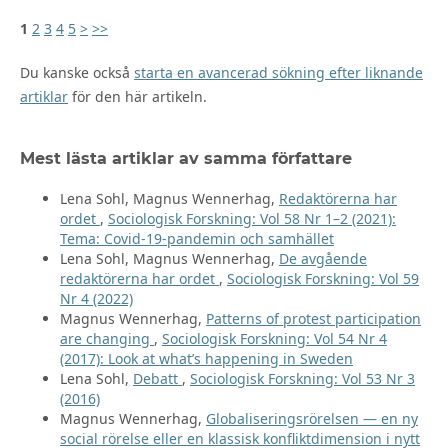
1
2
3
4
5
>
>>
Du kanske också
starta en avancerad sökning efter liknande
artiklar
för den här artikeln.
Mest lästa artiklar av samma författare
Lena Sohl, Magnus Wennerhag,
Redaktörerna har
ordet
,
Sociologisk Forskning: Vol 58 Nr 1–2 (2021):
Tema: Covid-19-pandemin och samhället
Lena Sohl, Magnus Wennerhag,
De avgående
redaktörerna har ordet
,
Sociologisk Forskning: Vol 59
Nr 4 (2022)
Magnus Wennerhag,
Patterns of protest participation
are changing
,
Sociologisk Forskning: Vol 54 Nr 4
(2017): Look at what’s happening in Sweden
Lena Sohl,
Debatt
,
Sociologisk Forskning: Vol 53 Nr 3
(2016)
Magnus Wennerhag,
Globaliseringsrörelsen — en ny
social rörelse eller en klassisk konfliktdimension i nytt