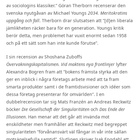
av sociologins klassiker.” Göran Therborn recenserar den
svenska nyutgåvan av Michael Youngs
2034. Meritokratins
uppgång och fall
. Therborn drar slutsatsen att ”[d]en liberala
jämlikheten räcker bara för en generation. Youngs kritik
berör detta, men problemet har vuxit enormt sedan 1958
och på ett sätt som han inte kunde förutse”.
I sin recension av Shoshana Zuboffs
Övervakningskapitalismen. Vid maktens nya frontlinjer
lyfter
Alexandra Bogren fram att ”bokens främsta styrka att den
ger en inblick i några företags arbete med att ta fram
smarta produkter samt i de framtidsvisioner och idéer som
dessa företag presenterar för omvärlden”. I en
dubbelrecension tar sig Mats Franzén an Andreas Reckwitz
böcker
Die Gesellschaft der Singularitäten
och
Das Ende der
Illusionen
. Han menar att det går att invända mot
enskildheter men framhåller att Reckwitz med begreppet
singulariteten ”förvånansvärt väl fångar in vår inte sällan
motsägelsefulla samtid”. Slutligen skriver Isak Engdahl att