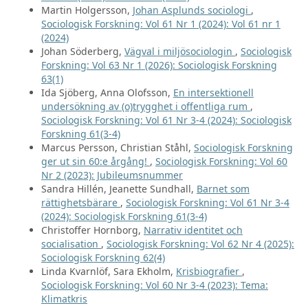
Martin Holgersson,
Johan Asplunds sociologi
,
Sociologisk Forskning: Vol 61 Nr 1 (2024): Vol 61 nr 1
(2024)
Johan Söderberg,
Vägval i miljösociologin
,
Sociologisk
Forskning: Vol 63 Nr 1 (2026): Sociologisk Forskning
63(1)
Ida Sjöberg, Anna Olofsson,
En intersektionell
undersökning av (o)trygghet i offentliga rum
,
Sociologisk Forskning: Vol 61 Nr 3-4 (2024): Sociologisk
Forskning 61(3-4)
Marcus Persson, Christian Ståhl,
Sociologisk Forskning
ger ut sin 60:e årgång!
,
Sociologisk Forskning: Vol 60
Nr 2 (2023): Jubileumsnummer
Sandra Hillén, Jeanette Sundhall,
Barnet som
rättighetsbärare
,
Sociologisk Forskning: Vol 61 Nr 3-4
(2024): Sociologisk Forskning 61(3-4)
Christoffer Hornborg,
Narrativ identitet och
socialisation
,
Sociologisk Forskning: Vol 62 Nr 4 (2025):
Sociologisk Forskning 62(4)
Linda Kvarnlöf, Sara Ekholm,
Krisbiografier
,
Sociologisk Forskning: Vol 60 Nr 3-4 (2023): Tema:
Klimatkris