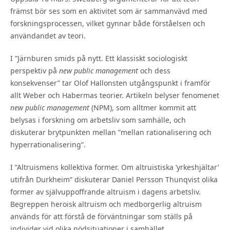
främst bör ses som en aktivitet som är sammanvävd med
forskningsprocessen, vilket gynnar både förståelsen och
användandet av teori.
I ”Järnburen smids på nytt. Ett klassiskt sociologiskt
perspektiv på
new public management
och dess
konsekvenser” tar Olof Hallonsten utgångspunkt i framför
allt Weber och Habermas teorier. Artikeln belyser fenomenet
new public management
(NPM), som alltmer kommit att
belysas i forskning om arbetsliv som samhälle, och
diskuterar brytpunkten mellan ”mellan rationalisering och
hyperrationalisering”.
I ”Altruismens kollektiva former. Om altruistiska ’yrkeshjältar’
utifrån Durkheim” diskuterar Daniel Persson Thunqvist olika
former av självuppoffrande altruism i dagens arbetsliv.
Begreppen heroisk altruism och medborgerlig altruism
används för att förstå de förväntningar som ställs på
individer vid olika nödsituationer i samhället.