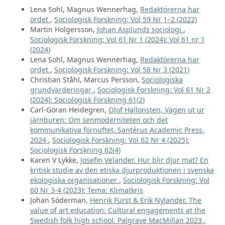
Lena Sohl, Magnus Wennerhag,
Redaktörerna har
ordet
,
Sociologisk Forskning: Vol 59 Nr 1–2 (2022)
Martin Holgersson,
Johan Asplunds sociologi
,
Sociologisk Forskning: Vol 61 Nr 1 (2024): Vol 61 nr 1
(2024)
Lena Sohl, Magnus Wennerhag,
Redaktörerna har
ordet
,
Sociologisk Forskning: Vol 58 Nr 3 (2021)
Christian Ståhl, Marcus Persson,
Sociologiska
grundvärderingar
,
Sociologisk Forskning: Vol 61 Nr 2
(2024): Sociologisk Forskning 61(2)
Carl-Göran Heidegren,
Olof Hallonsten, Vägen ut ur
järnburen: Om senmoderniteten och det
kommunikativa förnuftet, Santérus Academic Press,
2024
,
Sociologisk Forskning: Vol 62 Nr 4 (2025):
Sociologisk Forskning 62(4)
Karen V Lykke,
Josefin Velander. Hur blir djur mat? En
kritisk studie av den etiska djurproduktionen i svenska
ekologiska organisationer
,
Sociologisk Forskning: Vol
60 Nr 3-4 (2023): Tema: Klimatkris
Johan Söderman,
Henrik Fürst & Erik Nylander. The
value of art education: Cultural engagements at the
Swedish folk high school. Palgrave MacMillan 2023
,