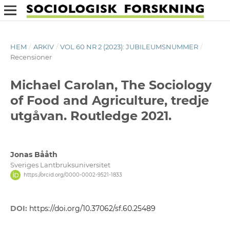
HEM
/
ARKIV
/
VOL 60 NR 2 (2023): JUBILEUMSNUMMER
/
Recensioner
Michael Carolan, The Sociology
of Food and Agriculture, tredje
utgåvan. Routledge 2021.
Jonas Bååth
Sveriges Lantbruksuniversitet
https://orcid.org/0000-0002-9521-1833
DOI:
https://doi.org/10.37062/sf.60.25489