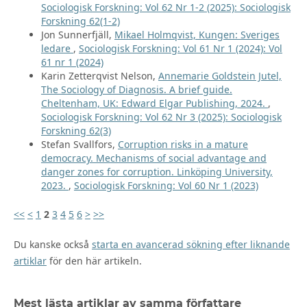
Sociologisk Forskning: Vol 62 Nr 1-2 (2025): Sociologisk
Forskning 62(1-2)
Jon Sunnerfjäll,
Mikael Holmqvist, Kungen: Sveriges
ledare
,
Sociologisk Forskning: Vol 61 Nr 1 (2024): Vol
61 nr 1 (2024)
Karin Zetterqvist Nelson,
Annemarie Goldstein Jutel,
The Sociology of Diagnosis. A brief guide.
Cheltenham, UK: Edward Elgar Publishing, 2024.
,
Sociologisk Forskning: Vol 62 Nr 3 (2025): Sociologisk
Forskning 62(3)
Stefan Svallfors,
Corruption risks in a mature
democracy. Mechanisms of social advantage and
danger zones for corruption. Linköping University,
2023.
,
Sociologisk Forskning: Vol 60 Nr 1 (2023)
<<
<
1
2
3
4
5
6
>
>>
Du kanske också
starta en avancerad sökning efter liknande
artiklar
för den här artikeln.
Mest lästa artiklar av samma författare