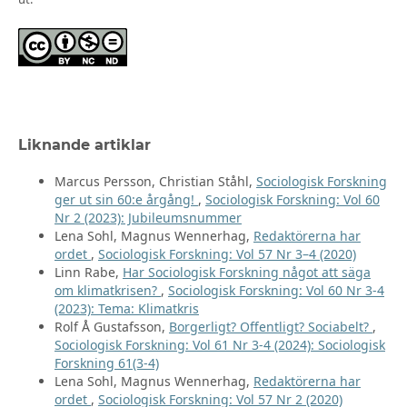
Liknande artiklar
Marcus Persson, Christian Ståhl,
Sociologisk Forskning
ger ut sin 60:e årgång!
,
Sociologisk Forskning: Vol 60
Nr 2 (2023): Jubileumsnummer
Lena Sohl, Magnus Wennerhag,
Redaktörerna har
ordet
,
Sociologisk Forskning: Vol 57 Nr 3–4 (2020)
Linn Rabe,
Har Sociologisk Forskning något att säga
om klimatkrisen?
,
Sociologisk Forskning: Vol 60 Nr 3-4
(2023): Tema: Klimatkris
Rolf Å Gustafsson,
Borgerligt? Offentligt? Sociabelt?
,
Sociologisk Forskning: Vol 61 Nr 3-4 (2024): Sociologisk
Forskning 61(3-4)
Lena Sohl, Magnus Wennerhag,
Redaktörerna har
ordet
,
Sociologisk Forskning: Vol 57 Nr 2 (2020)