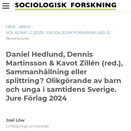
HEM
/
ARKIV
/
VOL 62 NR 1-2 (2025): SOCIOLOGISK FORSKNING 62(1-2)
/
Recensioner
Daniel Hedlund, Dennis
Martinsson & Kavot Zillén (red.),
Sammanhållning eller
splittring? Olikgörande av barn
och unga i samtidens Sverige.
Jure Förlag 2024
Joel Löw
Linköpings universitet