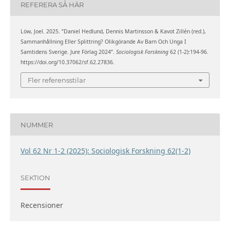
REFERERA SÅ HÄR
Löw, Joel. 2025. ”Daniel Hedlund, Dennis Martinsson & Kavot Zillén (red.),
Sammanhållning Eller Splittring? Olikgörande Av Barn Och Unga I
Samtidens Sverige. Jure Förlag 2024”.
Sociologisk Forskning
62 (1-2):194-96.
https://doi.org/10.37062/sf.62.27836.
Fler referensstilar
NUMMER
Vol 62 Nr 1-2 (2025): Sociologisk Forskning 62(1-2)
SEKTION
Recensioner