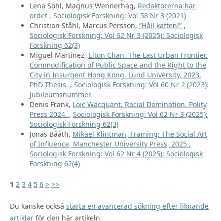
Lena Sohl, Magnus Wennerhag,
Redaktörerna har
ordet
,
Sociologisk Forskning: Vol 58 Nr 3 (2021)
Christian Ståhl, Marcus Persson,
”Håll käften!”
,
Sociologisk Forskning: Vol 62 Nr 3 (2025): Sociologisk
Forskning 62(3)
Miguel Martinez,
Elton Chan. The Last Urban Frontier.
Commodification of Public Space and the Right to the
City in Insurgent Hong Kong. Lund University, 2023.
PhD Thesis.
,
Sociologisk Forskning: Vol 60 Nr 2 (2023):
Jubileumsnummer
Denis Frank,
Loïc Wacquant, Racial Domination. Polity
Press 2024.
,
Sociologisk Forskning: Vol 62 Nr 3 (2025):
Sociologisk Forskning 62(3)
Jonas Bååth,
Mikael Klintman, Framing: The Social Art
of Influence, Manchester University Press, 2025
,
Sociologisk Forskning: Vol 62 Nr 4 (2025): Sociologisk
Forskning 62(4)
1
2
3
4
5
6
>
>>
Du kanske också
starta en avancerad sökning efter liknande
artiklar
för den här artikeln.