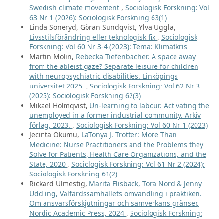
Swedish climate movement
,
Sociologisk Forskning: Vol
63 Nr 1 (2026): Sociologisk Forskning 63(1)
Linda Soneryd, Göran Sundqvist, Ylva Uggla,
Livsstilsförändring eller teknologisk fix
,
Sociologisk
Forskning: Vol 60 Nr 3-4 (2023): Tema: Klimatkris
Martin Molin,
Rebecka Tiefenbacher. A space away
from the ableist gaze? Separate leisure for children
with neuropsychiatric disabilities. Linköpings
universitet 2025.
,
Sociologisk Forskning: Vol 62 Nr 3
(2025): Sociologisk Forskning 62(3)
Mikael Holmqvist,
Un-learning to labour. Activating the
unemployed in a former industrial community. Arkiv
förlag, 2023.
,
Sociologisk Forskning: Vol 60 Nr 1 (2023)
Jecinta Okumu,
LaTonya J. Trotter: More Than
Medicine: Nurse Practitioners and the Problems they
Solve for Patients, Health Care Organizations, and the
State, 2020
,
Sociologisk Forskning: Vol 61 Nr 2 (2024):
Sociologisk Forskning 61(2)
Rickard Ulmestig,
Marita Flisbäck, Tora Nord & Jenny
Uddling, Välfärdssamhällets omvandling i praktiken.
Om ansvarsförskjutningar och samverkans gränser,
Nordic Academic Press, 2024
,
Sociologisk Forskning: