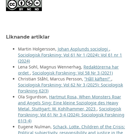
Liknande artiklar
Martin Holgersson,
Johan Asplunds sociologi
,
Sociologisk Forskning: Vol 61 Nr 1 (2024): Vol 61 nr 1
(2024)
Lena Sohl, Magnus Wennerhag,
Redaktörerna har
ordet
,
Sociologisk Forskning: Vol 58 Nr 3 (2021)
Christian Ståhl, Marcus Persson,
”Håll käften!”
,
Sociologisk Forskning: Vol 62 Nr 3 (2025): Sociologisk
Forskning 62(3)
Ola Sigurdson,
Hartmut Rosa, When Monsters Roar
and Angels Sing: Eine kleine Soziologie des Heavy
Metal. Stuttgart: W. Kohlhammer, 2023
,
Sociologisk
Forskning: Vol 61 Nr 3-4 (2024): Sociologisk Forskning
61(3-4)
Eugene Nulman,
Schack, Lotte. Children of the Crisis:
Political subjectivity, responsibility and justice in the