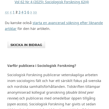
Vol 62 Nr 4 (2025): Sociologisk Forskning 62(4)
<<
<
1
2
3
4
5
6
>
>>
Du kanske också
starta en avancerad sökning efter liknande
artiklar
för den här artikeln.
SKICKA IN BIDRAG
Varför publicera i Sociologisk Forskning?
Sociologisk Forskning publicerar vetenskapliga arbeten
inom sociologins fält och har ett särskilt fokus på svenska
och nordiska samhällsförhållanden. Tidskriften tillämpar
anonymiserad kollegial granskning (
double blind peer
review
) och publiceras med omedelbar öppen tillgång
(
open access
). Sociologisk Forskning har givits ut sedan