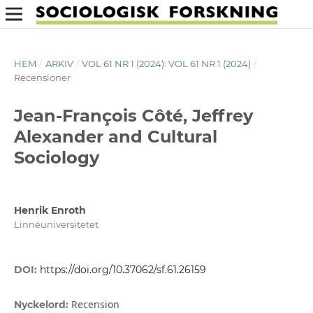
HEM
/
ARKIV
/
VOL 61 NR 1 (2024): VOL 61 NR 1 (2024)
/
Recensioner
Jean-François Côté, Jeffrey
Alexander and Cultural
Sociology
Henrik Enroth
Linnéuniversitetet
DOI:
https://doi.org/10.37062/sf.61.26159
Recension
Nyckelord: