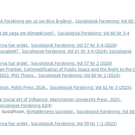
sk Forskning ger ut sin 60:e årgång!
,
Sociologisk Forskning: Vol 60
t att säga om klimatkrisen?
,
Sociologisk Forskning: Vol 60 Nr 3-4
rna har ordet
,
Sociologisk Forskning: Vol 57 Nr 3–4 (2020)
Sociabelt?
,
Sociologisk Forskning: Vol 61 Nr 3-4 (2024): Sociologisk
rna har ordet
,
Sociologisk Forskning: Vol 57 Nr 2 (2020)
an Frontier. Commodification of Public Space and the Right to the C
 2023. PhD Thesis.
,
Sociologisk Forskning: Vol 60 Nr 2 (2023):
ion. Polity Press 2024.
,
Sociologisk Forskning: Vol 62 Nr 3 (2025):
 Social Art of Influence, Manchester University Press, 2025
,
Sociologisk Forskning 62(4)
M Gustafsson,
Klimatkrisens sociologi
,
Sociologisk Forskning: Vol 60
rna har ordet
,
Sociologisk Forskning: Vol 59 Nr 1–2 (2022)