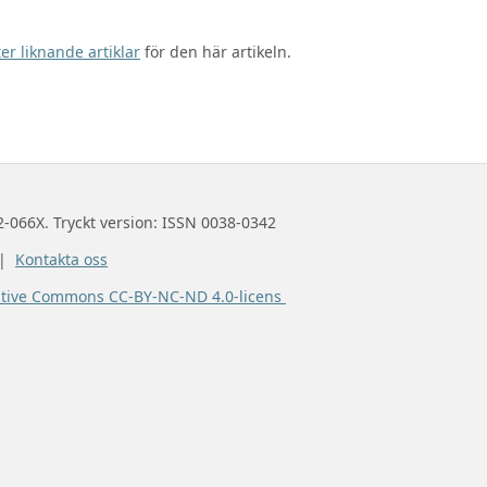
er liknande artiklar
för den här artikeln.
2-066X. Tryckt version: ISSN 0038-0342
 |
Kontakta oss
ative Commons CC-BY-NC-ND 4.0-licens