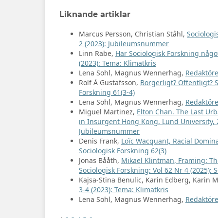
Liknande artiklar
Marcus Persson, Christian Ståhl,
Sociologi
2 (2023): Jubileumsnummer
Linn Rabe,
Har Sociologisk Forskning någo
(2023): Tema: Klimatkris
Lena Sohl, Magnus Wennerhag,
Redaktöre
Rolf Å Gustafsson,
Borgerligt? Offentligt? 
Forskning 61(3-4)
Lena Sohl, Magnus Wennerhag,
Redaktöre
Miguel Martinez,
Elton Chan. The Last Urb
in Insurgent Hong Kong. Lund University,
Jubileumsnummer
Denis Frank,
Loïc Wacquant, Racial Dominat
Sociologisk Forskning 62(3)
Jonas Bååth,
Mikael Klintman, Framing: The
Sociologisk Forskning: Vol 62 Nr 4 (2025): 
Kajsa-Stina Benulic, Karin Edberg, Karin 
3-4 (2023): Tema: Klimatkris
Lena Sohl, Magnus Wennerhag,
Redaktöre