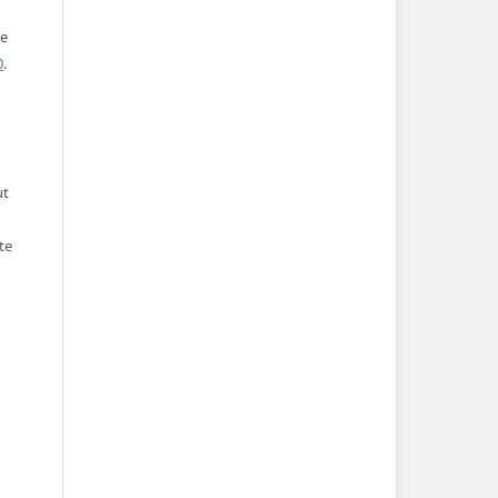
ve
0
.
ut
te