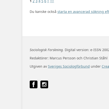
1
2
3
4
5
6
>
>>
Du kanske också
starta en avancerad sökning eft
Sociologisk Forskning.
Digital version: e-ISSN 200
Redaktörer: Marcus Persson och Christian Ståhl
Utgiven av
Sveriges Sociologförbund
under
Cre