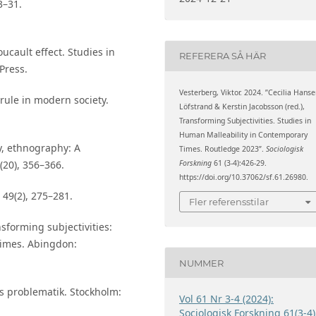
3–31.
oucault effect. Studies in
REFERERA SÅ HÄR
Press.
Vesterberg, Viktor. 2024. ”Cecilia Hans
rule in modern society.
Löfstrand & Kerstin Jacobsson (red.),
Transforming Subjectivities. Studies in
Human Malleability in Contemporary
y, ethnography: A
Times. Routledge 2023”.
Sociologisk
Forskning
61 (3-4):426-29.
(20), 356–366.
https://doi.org/10.37062/sf.61.26980.
 49(2), 275–281.
Fler referensstilar
sforming subjectivities:
times. Abingdon:
NUMMER
s problematik. Stockholm:
Vol 61 Nr 3-4 (2024):
Sociologisk Forskning 61(3-4)