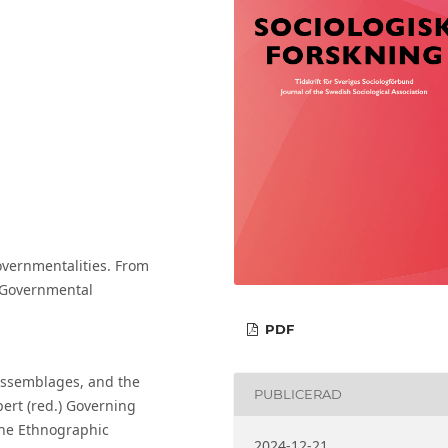
overnmentalities. From
d Governmental
PDF
Assemblages, and the
PUBLICERAD
pert (red.) Governing
the Ethnographic
2024-12-21