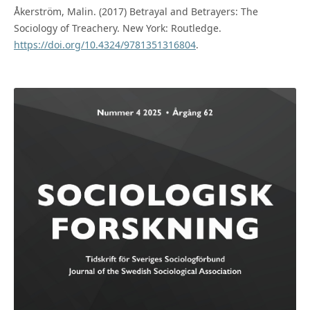
Åkerström, Malin. (2017) Betrayal and Betrayers: The
Sociology of Treachery. New York: Routledge.
https://doi.org/10.4324/9781351316804
.