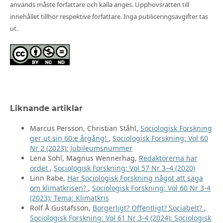
används måste författare och källa anges. Upphovsrätten till
innehållet tillhör respektive författare. Inga publiceringsavgifter tas
ut.
Liknande artiklar
Marcus Persson, Christian Ståhl,
Sociologisk Forskning
ger ut sin 60:e årgång!
,
Sociologisk Forskning: Vol 60
Nr 2 (2023): Jubileumsnummer
Lena Sohl, Magnus Wennerhag,
Redaktörerna har
ordet
,
Sociologisk Forskning: Vol 57 Nr 3–4 (2020)
Linn Rabe,
Har Sociologisk Forskning något att säga
om klimatkrisen?
,
Sociologisk Forskning: Vol 60 Nr 3-4
(2023): Tema: Klimatkris
Rolf Å Gustafsson,
Borgerligt? Offentligt? Sociabelt?
,
Sociologisk Forskning: Vol 61 Nr 3-4 (2024): Sociologisk