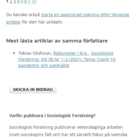
1
2
3
4
5
6
>
>>
Du kanske också
starta en avancerad sökning efter liknande
artiklar
för den här artikeln.
Mest lästa artiklar av samma författare
Tobias Olofsson,
Rättsregler i kris
,
Sociologisk
Forskning: Vol 58 Nr 1–2 (2021): Tema: Covid-19-
pandemin och samhället
SKICKA IN BIDRAG
Varför publicera i Sociologisk Forskning?
Sociologisk Forskning publicerar vetenskapliga arbeten
inom sociologins fält och har ett särskilt fokus på svenska