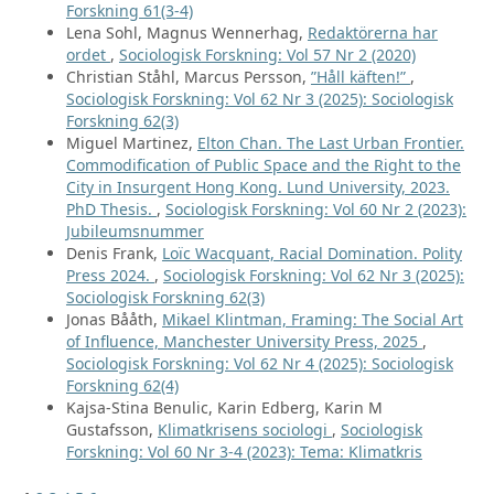
Forskning 61(3-4)
Lena Sohl, Magnus Wennerhag,
Redaktörerna har
ordet
,
Sociologisk Forskning: Vol 57 Nr 2 (2020)
Christian Ståhl, Marcus Persson,
”Håll käften!”
,
Sociologisk Forskning: Vol 62 Nr 3 (2025): Sociologisk
Forskning 62(3)
Miguel Martinez,
Elton Chan. The Last Urban Frontier.
Commodification of Public Space and the Right to the
City in Insurgent Hong Kong. Lund University, 2023.
PhD Thesis.
,
Sociologisk Forskning: Vol 60 Nr 2 (2023):
Jubileumsnummer
Denis Frank,
Loïc Wacquant, Racial Domination. Polity
Press 2024.
,
Sociologisk Forskning: Vol 62 Nr 3 (2025):
Sociologisk Forskning 62(3)
Jonas Bååth,
Mikael Klintman, Framing: The Social Art
of Influence, Manchester University Press, 2025
,
Sociologisk Forskning: Vol 62 Nr 4 (2025): Sociologisk
Forskning 62(4)
Kajsa-Stina Benulic, Karin Edberg, Karin M
Gustafsson,
Klimatkrisens sociologi
,
Sociologisk
Forskning: Vol 60 Nr 3-4 (2023): Tema: Klimatkris