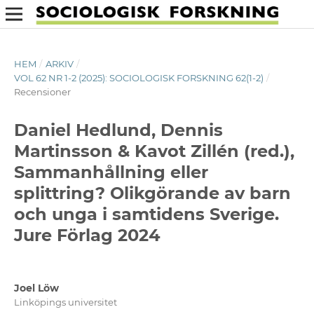
HEM
/
ARKIV
/
VOL 62 NR 1-2 (2025): SOCIOLOGISK FORSKNING 62(1-2)
/
Recensioner
Daniel Hedlund, Dennis
Martinsson & Kavot Zillén (red.),
Sammanhållning eller
splittring? Olikgörande av barn
och unga i samtidens Sverige.
Jure Förlag 2024
Joel Löw
Linköpings universitet