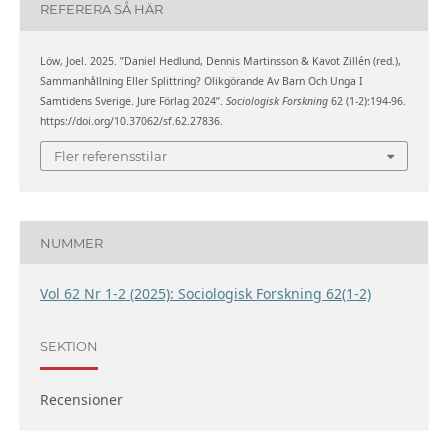
REFERERA SÅ HÄR
Löw, Joel. 2025. ”Daniel Hedlund, Dennis Martinsson & Kavot Zillén (red.),
Sammanhållning Eller Splittring? Olikgörande Av Barn Och Unga I
Samtidens Sverige. Jure Förlag 2024”.
Sociologisk Forskning
62 (1-2):194-96.
https://doi.org/10.37062/sf.62.27836.
Fler referensstilar
NUMMER
Vol 62 Nr 1-2 (2025): Sociologisk Forskning 62(1-2)
SEKTION
Recensioner