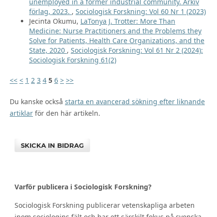
unemployed in a former industrial community. Arkiv
förlag, 2023.
,
Sociologisk Forskning: Vol 60 Nr 1 (2023)
Jecinta Okumu,
LaTonya J. Trotter: More Than
Medicine: Nurse Practitioners and the Problems they
Solve for Patients, Health Care Organizations, and the
State, 2020
,
Sociologisk Forskning: Vol 61 Nr 2 (2024):
Sociologisk Forskning 61(2)
<<
<
1
2
3
4
5
6
>
>>
Du kanske också
starta en avancerad sökning efter liknande
artiklar
för den här artikeln.
SKICKA IN BIDRAG
Varför publicera i Sociologisk Forskning?
Sociologisk Forskning publicerar vetenskapliga arbeten
inom sociologins fält och har ett särskilt fokus på svenska