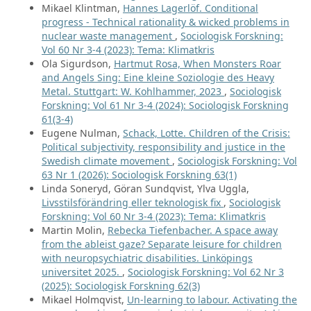
Mikael Klintman,
Hannes Lagerlöf. Conditional
progress - Technical rationality & wicked problems in
nuclear waste management
,
Sociologisk Forskning:
Vol 60 Nr 3-4 (2023): Tema: Klimatkris
Ola Sigurdson,
Hartmut Rosa, When Monsters Roar
and Angels Sing: Eine kleine Soziologie des Heavy
Metal. Stuttgart: W. Kohlhammer, 2023
,
Sociologisk
Forskning: Vol 61 Nr 3-4 (2024): Sociologisk Forskning
61(3-4)
Eugene Nulman,
Schack, Lotte. Children of the Crisis:
Political subjectivity, responsibility and justice in the
Swedish climate movement
,
Sociologisk Forskning: Vol
63 Nr 1 (2026): Sociologisk Forskning 63(1)
Linda Soneryd, Göran Sundqvist, Ylva Uggla,
Livsstilsförändring eller teknologisk fix
,
Sociologisk
Forskning: Vol 60 Nr 3-4 (2023): Tema: Klimatkris
Martin Molin,
Rebecka Tiefenbacher. A space away
from the ableist gaze? Separate leisure for children
with neuropsychiatric disabilities. Linköpings
universitet 2025.
,
Sociologisk Forskning: Vol 62 Nr 3
(2025): Sociologisk Forskning 62(3)
Mikael Holmqvist,
Un-learning to labour. Activating the