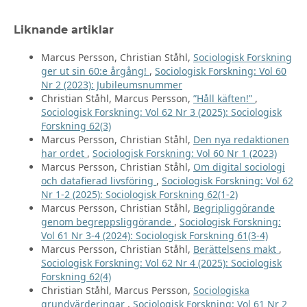
Liknande artiklar
Marcus Persson, Christian Ståhl,
Sociologisk Forskning
ger ut sin 60:e årgång!
,
Sociologisk Forskning: Vol 60
Nr 2 (2023): Jubileumsnummer
Christian Ståhl, Marcus Persson,
”Håll käften!”
,
Sociologisk Forskning: Vol 62 Nr 3 (2025): Sociologisk
Forskning 62(3)
Marcus Persson, Christian Ståhl,
Den nya redaktionen
har ordet
,
Sociologisk Forskning: Vol 60 Nr 1 (2023)
Marcus Persson, Christian Ståhl,
Om digital sociologi
och datafierad livsföring
,
Sociologisk Forskning: Vol 62
Nr 1-2 (2025): Sociologisk Forskning 62(1-2)
Marcus Persson, Christian Ståhl,
Begripliggörande
genom begreppsliggörande
,
Sociologisk Forskning:
Vol 61 Nr 3-4 (2024): Sociologisk Forskning 61(3-4)
Marcus Persson, Christian Ståhl,
Berättelsens makt
,
Sociologisk Forskning: Vol 62 Nr 4 (2025): Sociologisk
Forskning 62(4)
Christian Ståhl, Marcus Persson,
Sociologiska
grundvärderingar
,
Sociologisk Forskning: Vol 61 Nr 2