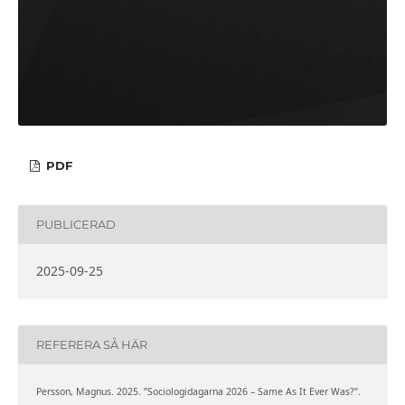
PDF
PUBLICERAD
2025-09-25
REFERERA SÅ HÄR
Persson, Magnus. 2025. ”Sociologidagarna 2026 – Same As It Ever Was?”.