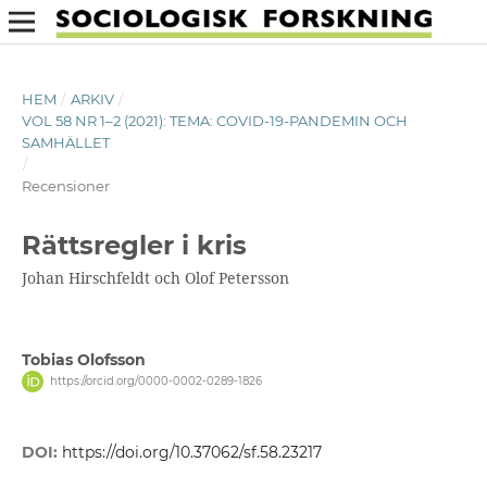
HEM
/
ARKIV
/
VOL 58 NR 1–2 (2021): TEMA: COVID-19-PANDEMIN OCH
SAMHÄLLET
/
Recensioner
Rättsregler i kris
Johan Hirschfeldt och Olof Petersson
Tobias Olofsson
https://orcid.org/0000-0002-0289-1826
DOI:
https://doi.org/10.37062/sf.58.23217