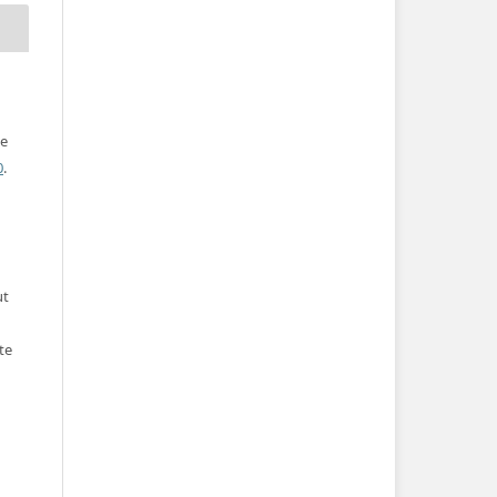
ve
0
.
ut
te