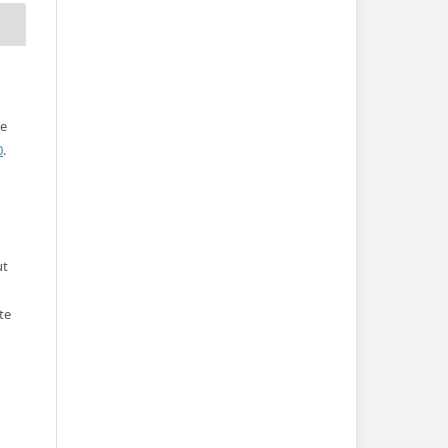
ve
0
.
ut
te