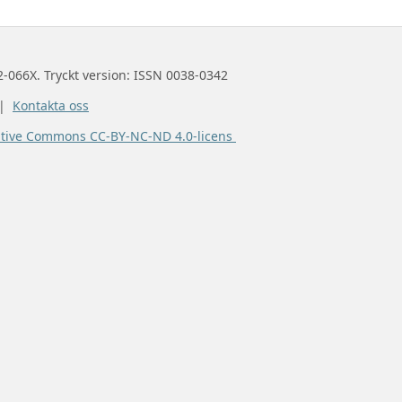
2-066X. Tryckt version: ISSN 0038-0342
 |
Kontakta oss
ative Commons CC-BY-NC-ND 4.0-licens