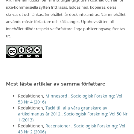
Allt innehåll i tidskriften är fritt tillgängligt utan kostnad och får för
icke-kommersiella syften fritt läsas, laddas ned, kopieras, delas,
skrivas ut och länkas. Innehållet får dock inte ändras. När innehållet
används måste författare och källa anges. Upphovsrätten till
innehållet tillhör respektive författare. Inga publiceringsavgifter tas
ut.
Mest lästa artiklar av samma författare
Redaktionen,
Minnesord
,
Sociologisk Forskning: Vol
53 Nr 4 (2016)
Redaktionen,
Tack! till alla våra granskare av
artikelmanus år 2012
,
Sociologisk Forskning: Vol 50 Nr
1 (2013)
Redaktionen,
Recensioner
,
Sociologisk Forskning: Vol
43 Nr 2 (2006)