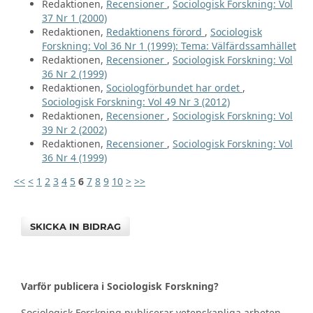
Redaktionen,
Recensioner
,
Sociologisk Forskning: Vol
37 Nr 1 (2000)
Redaktionen,
Redaktionens förord
,
Sociologisk
Forskning: Vol 36 Nr 1 (1999): Tema: Välfärdssamhället
Redaktionen,
Recensioner
,
Sociologisk Forskning: Vol
36 Nr 2 (1999)
Redaktionen,
Sociologförbundet har ordet
,
Sociologisk Forskning: Vol 49 Nr 3 (2012)
Redaktionen,
Recensioner
,
Sociologisk Forskning: Vol
39 Nr 2 (2002)
Redaktionen,
Recensioner
,
Sociologisk Forskning: Vol
36 Nr 4 (1999)
<<
<
1
2
3
4
5
6
7
8
9
10
>
>>
SKICKA IN BIDRAG
Varför publicera i Sociologisk Forskning?
Sociologisk Forskning publicerar vetenskapliga arbeten