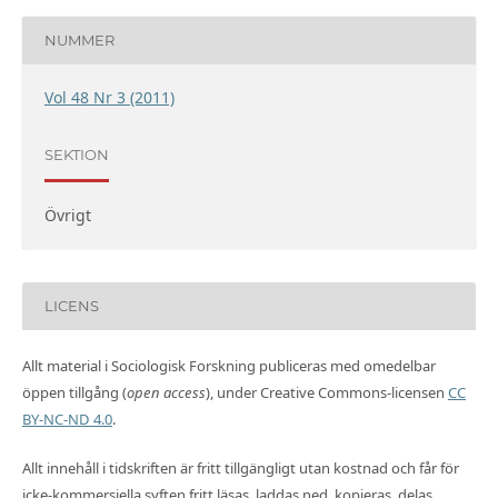
NUMMER
Vol 48 Nr 3 (2011)
SEKTION
Övrigt
LICENS
Allt material i Sociologisk Forskning publiceras med omedelbar
öppen tillgång (
open access
), under Creative Commons-licensen
CC
BY-NC-ND 4.0
.
Allt innehåll i tidskriften är fritt tillgängligt utan kostnad och får för
icke-kommersiella syften fritt läsas, laddas ned, kopieras, delas,