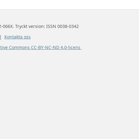
2-066X. Tryckt version: ISSN 0038-0342
 |
Kontakta oss
ative Commons CC-BY-NC-ND 4.0-licens