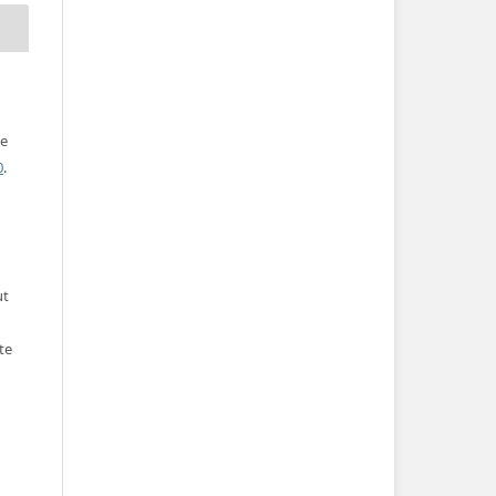
ve
0
.
ut
te