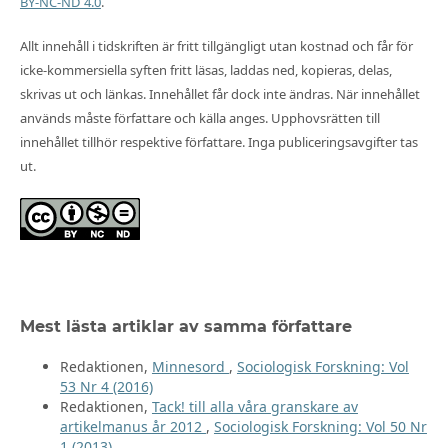
BY-NC-ND 4.0
.
Allt innehåll i tidskriften är fritt tillgängligt utan kostnad och får för
icke-kommersiella syften fritt läsas, laddas ned, kopieras, delas,
skrivas ut och länkas. Innehållet får dock inte ändras. När innehållet
används måste författare och källa anges. Upphovsrätten till
innehållet tillhör respektive författare. Inga publiceringsavgifter tas
ut.
Mest lästa artiklar av samma författare
Redaktionen,
Minnesord
,
Sociologisk Forskning: Vol
53 Nr 4 (2016)
Redaktionen,
Tack! till alla våra granskare av
artikelmanus år 2012
,
Sociologisk Forskning: Vol 50 Nr
1 (2013)