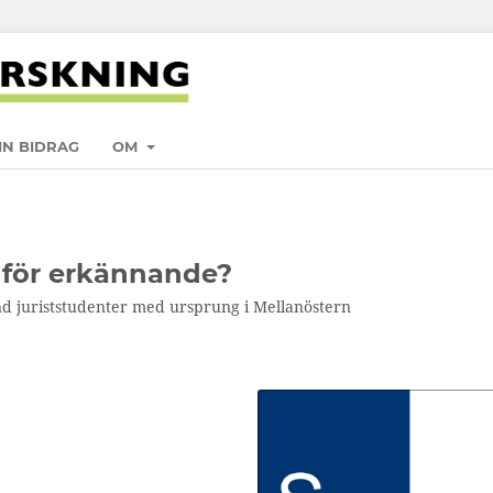
IN BIDRAG
OM
i för erkännande?
nd juriststudenter med ursprung i Mellanöstern