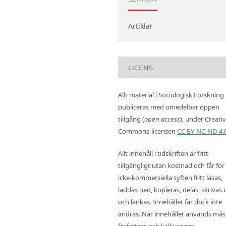
Artiklar
LICENS
Allt material i Sociologisk Forskning
publiceras med omedelbar öppen
tillgång (
open access
), under Creati
Commons-licensen
CC BY-NC-ND 4.
Allt innehåll i tidskriften är fritt
tillgängligt utan kostnad och får för
icke-kommersiella syften fritt läsas,
laddas ned, kopieras, delas, skrivas 
och länkas. Innehållet får dock inte
ändras. När innehållet används mås
författare och källa anges.