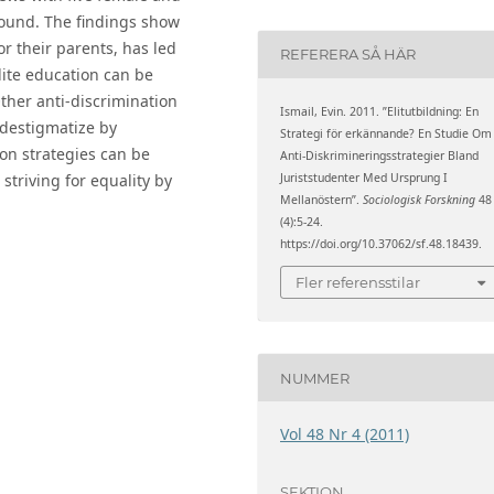
round. The findings show
or their parents, has led
REFERERA SÅ HÄR
lite education can be
ther anti-discrimination
Ismail, Evin. 2011. ”Elitutbildning: En
o destigmatize by
Strategi för erkännande? En Studie Om
ion strategies can be
Anti-Diskrimineringsstrategier Bland
Juriststudenter Med Ursprung I
 striving for equality by
Mellanöstern”.
Sociologisk Forskning
48
(4):5-24.
https://doi.org/10.37062/sf.48.18439.
Fler referensstilar
NUMMER
Vol 48 Nr 4 (2011)
SEKTION