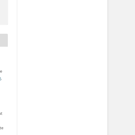
ve
0
.
ut
te