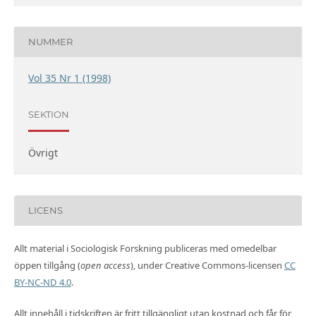
NUMMER
Vol 35 Nr 1 (1998)
SEKTION
Övrigt
LICENS
Allt material i Sociologisk Forskning publiceras med omedelbar
öppen tillgång (
open access
), under Creative Commons-licensen
CC
BY-NC-ND 4.0
.
Allt innehåll i tidskriften är fritt tillgängligt utan kostnad och får för