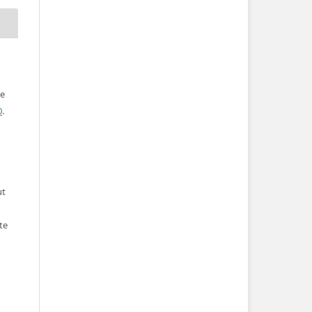
ve
0
.
ut
te