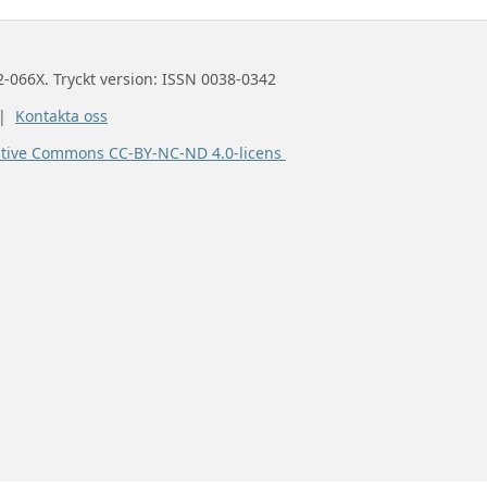
2-066X. Tryckt version: ISSN 0038-0342
 |
Kontakta oss
ative Commons CC-BY-NC-ND 4.0-licens